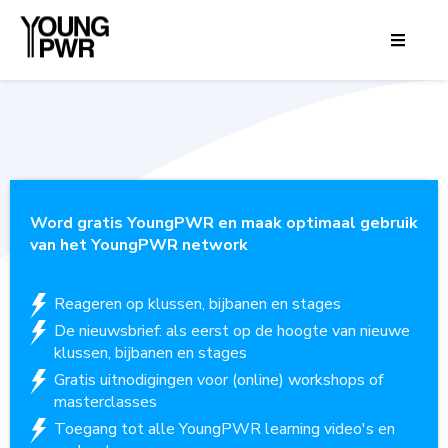
Word gratis YoungPWR en maak optimaal gebruik
van het YoungPWR network
Reageren op klussen, bijbanen en stages
De nieuwsbrief: als eerst op de hoogte van nieuwe
klussen, bijbanen en stages
Gratis uitnodigingen voor (online) workshops of
masterclasses
Toegang tot alle YoungPWR learning video's en