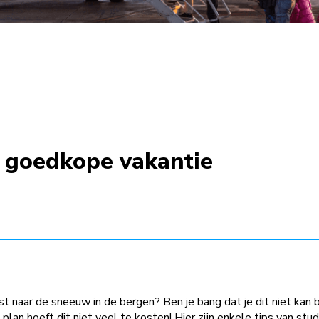
n goedkope vakantie
uist naar de sneeuw in de bergen? Ben je bang dat je dit niet ka
m plan hoeft dit niet veel te kosten! Hier zijn enkele tips van 