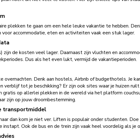
im
laire plekken te gaan om een hele leuke vakantie te hebben. De
 voor accommodatie, eten en activiteiten vaak een stuk lager.
data
) zijn de kosten veel lager. Daarnaast zijn vluchten en accomm
periodes. Dus als het even lukt, vermijd de vakantieperioden.
 overnachten. Denk aan hostels, Airbnb of budgethotels. Je kan o
igen verblijf tot je beschikking? Er zijn ook sites waar je huizen 
 gratis op allerlei plekken in de wereld via het platform couchs
baar zijn op jouw droombestemming.
e transportmiddel
aar dan kom je niet ver. Liften is populair onder studenten. Doe 
 instapt. Ook de bus en de trein zijn vaak heel voordelig als je o
advies