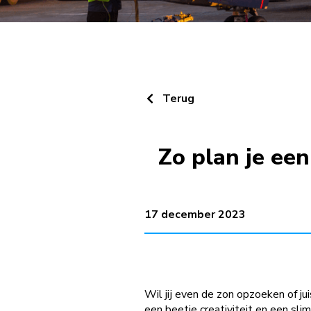
Terug
Zo plan je ee
17 december 2023
Wil jij even de zon opzoeken of j
een beetje creativiteit en een sli