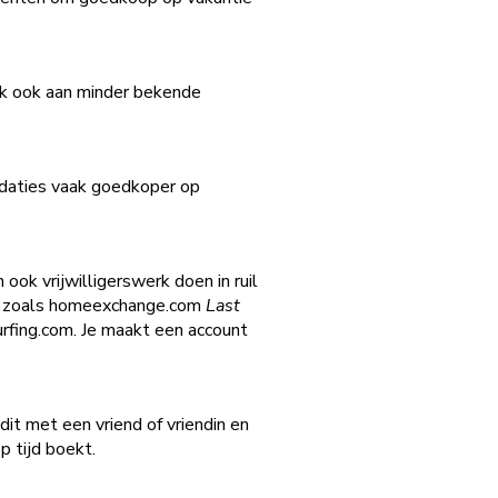
nk ook aan minder bekende
odaties vaak goedkoper op
ok vrijwilligerswerk doen in ruil
ruilt zoals homeexchange.com
Last
urfing.com. Je maakt een account
dit met een vriend of vriendin en
p tijd boekt.