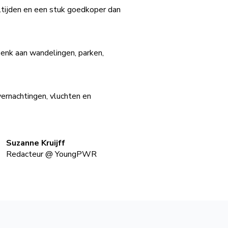
ltijden en een stuk goedkoper dan
Denk aan wandelingen, parken,
ernachtingen, vluchten en
Suzanne Kruijff
Redacteur
@
YoungPWR