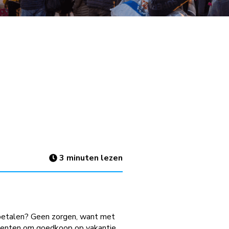
3
minuten lezen
n betalen? Geen zorgen, want met
studenten om goedkoop op vakantie