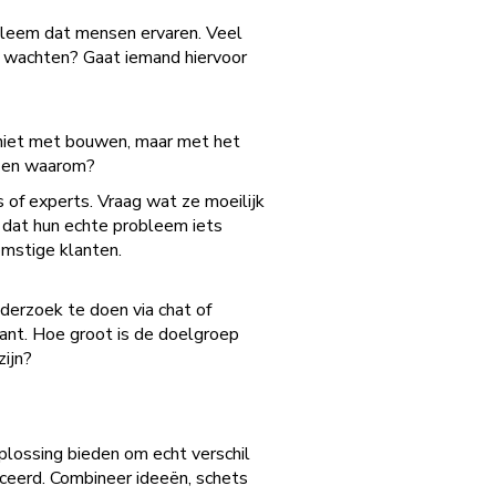
obleem dat mensen ervaren. Veel
e wachten? Gaat iemand hiervoor
t niet met bouwen, maar met het
n en waarom?
s of experts. Vraag wat ze moeilijk
e dat hun echte probleem iets
omstige klanten.
nderzoek te doen via chat of
sant. Hoe groot is de doelgroep
zijn?
plossing bieden om echt verschil
uceerd. Combineer ideeën, schets