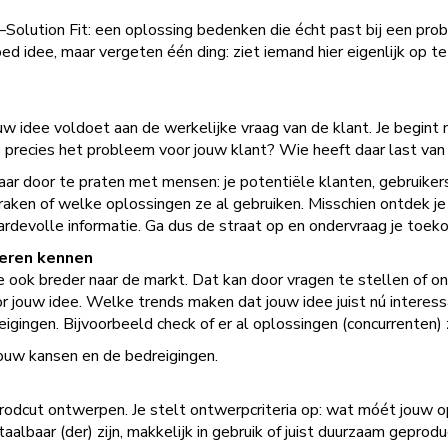
–Solution Fit: een oplossing bedenken die écht past bij een pr
 idee, maar vergeten één ding: ziet iemand hier eigenlijk op t
ouw idee voldoet aan de werkelijke vraag van de klant. Je begin
s precies het probleem voor jouw klant? Wie heeft daar last va
maar door te praten met mensen: je potentiële klanten, gebruiker
 raken of welke oplossingen ze al gebruiken. Misschien ontdek j
waardevolle informatie. Ga dus de straat op en ondervraag je toek
leren kennen
je ook breder naar de markt. Dat kan door vragen te stellen of o
oor jouw idee. Welke trends maken dat jouw idee juist nú interes
eigingen. Bijvoorbeeld check of er al oplossingen (concurrenten) 
jouw kansen en de bedreigingen.
 prodcut ontwerpen. Je stelt ontwerpcriteria op: wat móét jouw o
albaar (der) zijn, makkelijk in gebruik of juist duurzaam geprod