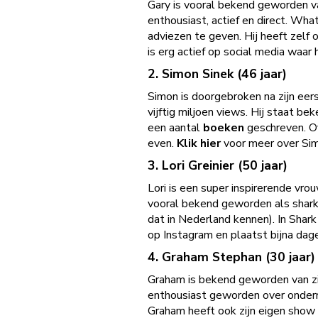
Gary is vooral bekend geworden van
enthousiast, actief en direct. Wh
adviezen te geven. Hij heeft zelf 
is erg actief op social media waar 
2. Simon Sinek (46 jaar)
Simon is doorgebroken na zijn ee
vijftig miljoen views. Hij staat be
een aantal
boeken
geschreven. Ov
even.
Klik hier
voor meer over Si
3. Lori Greinier (50 jaar)
Lori is een super inspirerende vrou
vooral bekend geworden als shark 
dat in Nederland kennen). In Shar
op Instagram en plaatst bijna dage
4. Graham Stephan (30 jaar)
Graham is bekend geworden van zi
enthousiast geworden over ondern
Graham heeft ook zijn eigen show