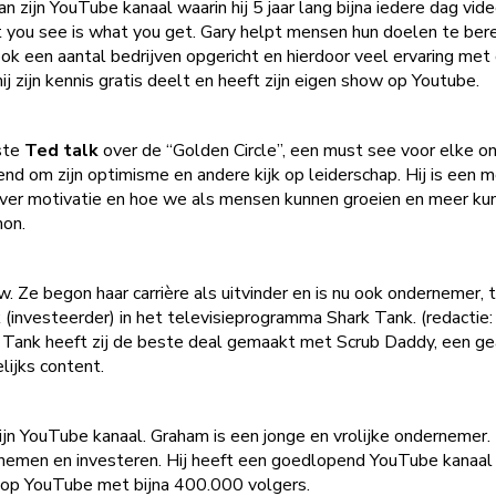
 zijn YouTube kanaal waarin hij 5 jaar lang bijna iedere dag video
at you see is what you get. Gary helpt mensen hun doelen te ber
ook een aantal bedrijven opgericht en hierdoor veel ervaring met
hij zijn kennis gratis deelt en heeft zijn eigen show op Youtube.
rste
Ted talk
over de “Golden Circle”, een must see voor elke 
kend om zijn optimisme en andere kijk op leiderschap. Hij is een 
er motivatie en hoe we als mensen kunnen groeien en meer kunn
mon.
w. Ze begon haar carrière als uitvinder en is nu ook ondernemer, t
(investeerder) in het televisieprogramma Shark Tank. (redactie
k Tank heeft zij de beste deal gemaakt met Scrub Daddy, een gea
lijks content.
jn YouTube kanaal. Graham is een jonge en vrolijke ondernemer.
emen en investeren. Hij heeft een goedlopend YouTube kanaal 
 op YouTube met bijna 400.000 volgers.