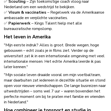
✅
Scouting
– Zijn toekomstige coach vloog naar
Nederland om een wedstrijd te bekijken.
✅
Visum & vaccinaties
– Regelwerk via de Amerikaanse
ambassade en verplichte vaccinaties.
✅
Papierwerk
– Kings Talent hielp met alle
bureaucratische rompslomp.
Het leven in Amerika
"Mijn eerste indruk? Alles is groot. Brede wegen, hoge
gebouwen – echt zoals je in films ziet. Verder op de
universiteit zat ik in een internationale omgeving met veel
internationale mensen. Het echte Amerika leerde ik pas
later kennen."
"Mijn sociale leven draaide vooral om mijn voetbalteam,
maar daarbuiten zat iedereen in dezelfde situatie en stond
open voor nieuwe vriendschappen. De lange busreizen naar
uitwedstrijden – soms wel 7 uur – waren bovendien het
perfecte moment om bij te praten met familie en vrienden
in Nederland."
Hoe combineer je topsport en studie in