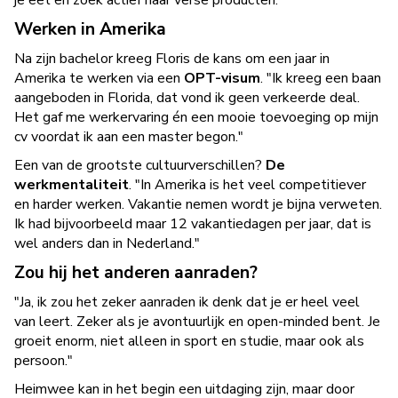
je eet en zoek actief naar verse producten.
Werken in Amerika
Na zijn bachelor kreeg Floris de kans om een jaar in
Amerika te werken via een
OPT-visum
. "Ik kreeg een baan
aangeboden in Florida, dat vond ik geen verkeerde deal.
Het gaf me werkervaring én een mooie toevoeging op mijn
cv voordat ik aan een master begon."
Een van de grootste cultuurverschillen?
De
werkmentaliteit
. "In Amerika is het veel competitiever
en harder werken. Vakantie nemen wordt je bijna verweten.
Ik had bijvoorbeeld maar 12 vakantiedagen per jaar, dat is
wel anders dan in Nederland."
Zou hij het anderen aanraden?
"Ja, ik zou het zeker aanraden ik denk dat je er heel veel
van leert. Zeker als je avontuurlijk en open-minded bent. Je
groeit enorm, niet alleen in sport en studie, maar ook als
persoon."
Heimwee kan in het begin een uitdaging zijn, maar door