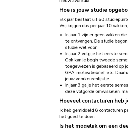
nieuw avontuur.
Hoe is jouw studie opgeb
Elk jaar bestaat uit 60 studiepun
Wij krijgen dus per jaar 10 vakke
In jaar 1 zijn er geen vakken d
te ontvangen. De studie begon me
studie wel voor.
In jaar 2 volg je het eerste s
Ook kan je begin tweede semest
toegewezen is gebaseerd op jou
GPA, motivatiebrief, etc. Daarn
jouw voorkeurenlijstje.
In jaar 3 ga je het eerste seme
deze volgorde omwisselen, maar 
Hoeveel contacturen heb j
Ik heb gemiddeld 8 contacturen per 
het goed te doen.
Is het mogelijk om een dee