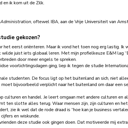
d en ik kom uit de Zilk.
 Administration
, oftewel IBA, aan de Vrije Universiteit van Ams
studie gekozen?
oor het eerst oriënteren. Maar ik vond het toen nog erg lastig. Ik 
k wilde juist iets globaal leren. Met mijn profielkeuze E&M lag 
verbreden door meer engels te spreken.
eidse voorlichtingsdagen ging, liep ik tegen de studie Internatio
onale studenten. De focus ligt op het buitenland an sich, niet a
 moet bijvoorbeeld verplicht naar het buitenland om daar een s
op culturen en handel. Je leert omgaan met andere culturen en al
mt ten slotte alles terug. Waar mensen zijn, zijn culturen en het 
ert, zie ik wel dat de rode draad is “hoe kan je business vertalen
cijfers en wiskunde.
vrienden deze studie ook gingen doen. Dat motiveerde mij extra