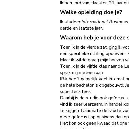
Ik ben Jord van Haaster, 21 jaar ou
Welke opleiding doe je?
Ik studeer
International Business
derde en laatste jaar.
Waarom heb je voor deze 
Toen ik in de vierde zat, ging ik v
een specifieke richting opduwen. I
Maar ik wilde graag mijn horizon 
Toen ik in de vijfde klas naar de L
sprak mij meteen aan.
IBA heeft namelijk veel internati
de hele bachelor is opgebouwd. Je
super leuk leek.
Daarbij is de studie ook gefocust 
vind ik zeer leerzaam. In handel ko
te krijgen. Naarmate de studie vord
meer gefocust op business dan op 
Het kon ook geen kwaad dat drie 