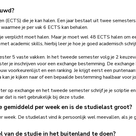
ouwd?
ten (ECTS) die je kan halen. Een jaar bestaat uit twee semesters
n, waarmee je per vak 6 ECTS kan behalen.
ie je verplicht moet halen. Maar je moet wel 48 ECTS halen om e
t academic skills, hierbij leer je hoe je goed academisch schrijft
emester 5 vaste vakken. In het tweede semester volg je 2 keuz
er je inschrijven voor een exchange bestemming. De exchange b
w voorkeurenlijst en een ranking. Je krijgt eerst een puntenaan
a kan je kijken naar of een bepaalde bestemming haalbaar voor jo
ster op exchange en het tweede semester schrijf je je scriptie e
dat is niet gebruikelijk bij deze studie.
e gemiddeld per week en is de studielast groot?
week. De studielast vind ik persoonlijk wel meevallen, als je goe
l van de studie in het buitenland te doen?