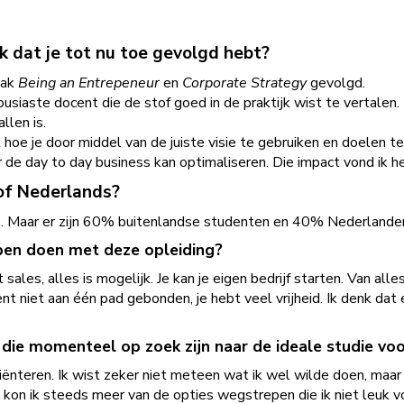
k dat je tot nu toe gevolgd hebt?
vak
Being an Entrepeneur
en
Corporate Strategy
gevolgd.
iaste docent die de stof goed in de praktijk wist te vertalen.
llen is.
t hoe je door middel van de juiste visie te gebruiken en doelen t
er de day to day business kan optimaliseren. Die impact vond ik h
 of Nederlands?
ls. Maar er zijn 60% buitenlandse studenten en 40% Nederlander
pen doen met deze opleiding?
sales, alles is mogelijk. Je kan je eigen bedrijf starten. Van all
bent niet aan één pad gebonden, je hebt veel vrijheid. Ik denk da
 die momenteel op zoek zijn naar de ideale studie vo
riënteren. Ik wist zeker niet meteen wat ik wel wilde doen, maa
 kon ik steeds meer van de opties wegstrepen die ik niet leuk vo