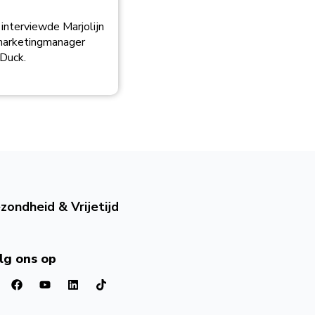
nterviewde Marjolijn
marketingmanager
Duck.
zondheid & Vrijetijd
lg ons op