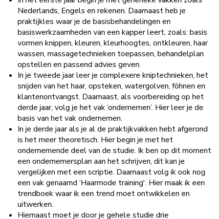
In het eerste jaar begin je met generieke vakken zoals
Nederlands, Engels en rekenen. Daarnaast heb je
praktijkles waar je de basisbehandelingen en
basiswerkzaamheden van een kapper leert, zoals: basis
vormen knippen, kleuren, kleurhoogtes, ontkleuren, haar
wassen, massagetechnieken toepassen, behandelplan
opstellen en passend advies geven.
In je tweede jaar leer je complexere kniptechnieken, het
snijden van het haar, opsteken, watergolven, föhnen en
klantenontvangst. Daarnaast, als voorbereiding op het
derde jaar, volg je het vak ‘ondernemen’. Hier leer je de
basis van het vak ondernemen.
In je derde jaar als je al de praktijkvakken hebt afgerond
is het meer theoretisch. Hier begin je met het
ondernemende deel van de studie. Ik ben op dit moment
een ondernemersplan aan het schrijven, dit kan je
vergelijken met een scriptie. Daarnaast volg ik ook nog
een vak genaamd ‘Haarmode training'. Hier maak ik een
trendboek waar ik een trend moet ontwikkelen en
uitwerken.
Hiernaast moet je door je gehele studie drie