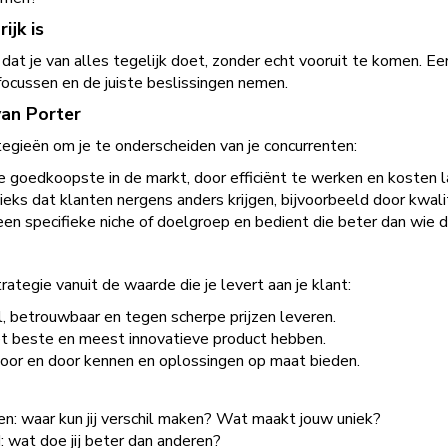
ijk is
o dat je van alles tegelijk doet, zonder echt vooruit te komen. E
 focussen en de juiste beslissingen nemen.
van Porter
ategieën om je te onderscheiden van je concurrenten:
de goedkoopste in de markt, door efficiënt te werken en kosten 
nieks dat klanten nergens anders krijgen, bijvoorbeeld door kwalit
p een specifieke niche of doelgroep en bedient die beter dan wie 
ategie vanuit de waarde die je levert aan je klant:
, betrouwbaar en tegen scherpe prijzen leveren.
et beste en meest innovatieve product hebben.
door en door kennen en oplossingen op maat bieden.
ten: waar kun jij verschil maken? Wat maakt jouw uniek?
: wat doe jij beter dan anderen?