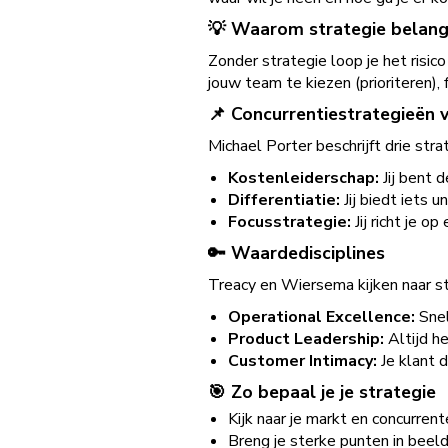
💡 Waarom strategie belangr
Zonder strategie loop je het risic
jouw team te kiezen (prioriteren),
📌 Concurrentiestrategieën 
Michael Porter beschrijft drie str
Kostenleiderschap:
Jij bent 
Differentiatie:
Jij biedt iets u
Focusstrategie:
Jij richt je o
🔑 Waardedisciplines
Treacy en Wiersema kijken naar str
Operational Excellence:
Snel
Product Leadership:
Altijd h
Customer Intimacy:
Je klant 
🎯 Zo bepaal je je strategie
Kijk naar je markt en concurren
Breng je sterke punten in beeld