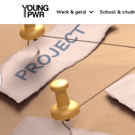
Werk & geld
School & studi