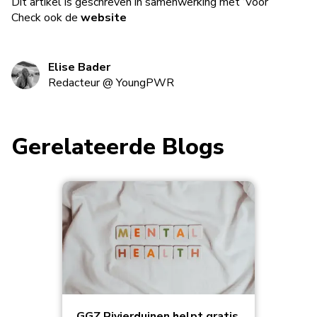
Dit artikel is geschreven in samenwerking met ‘Voor
Check ook de
website
Elise Bader
Redacteur
@
YoungPWR
Gerelateerde Blogs
GGZ Rivierduinen helpt gratis