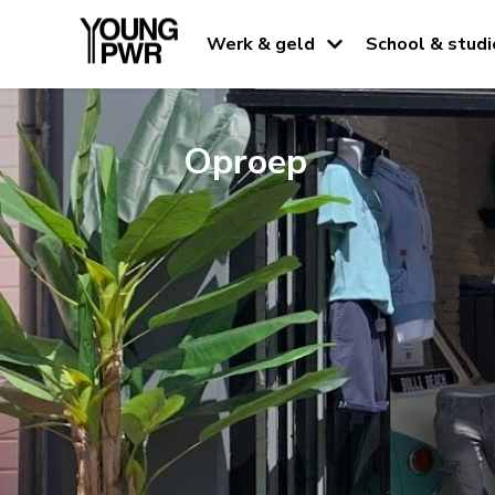
Werk & geld
School & studi
Oproep