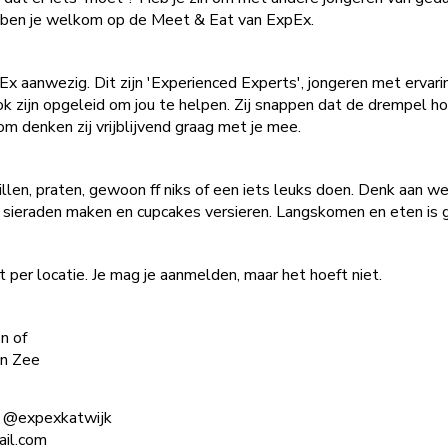
 ben je welkom op de Meet & Eat van ExpEx.
pEx aanwezig. Dit zijn 'Experienced Experts', jongeren met ervar
ok zijn opgeleid om jou te helpen. Zij snappen dat de drempel hoo
om denken zij vrijblijvend graag met je mee.
llen, praten, gewoon ff niks of een iets leuks doen. Denk aan w
sieraden maken en cupcakes versieren. Langskomen en eten is g
 per locatie. Je mag je aanmelden, maar het hoeft niet.
n of
an Zee
m: @expexkatwijk
ail.com