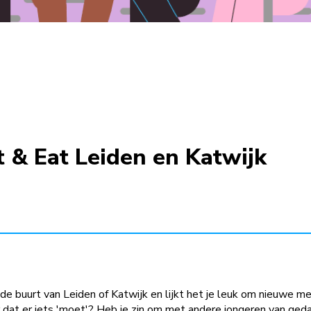
 & Eat Leiden en Katwijk
uit de buurt van Leiden of Katwijk en lijkt het je leuk om nieuwe
 dat er iets 'moet'? Heb je zin om met andere jongeren van ged