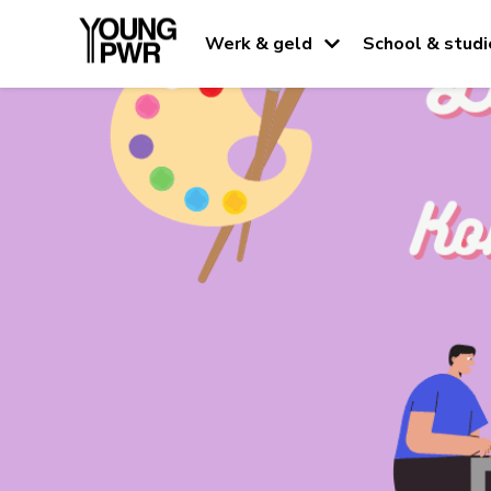
Werk & geld
School & studi