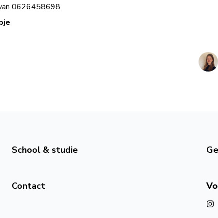
 van 0626458698
mpje
School & studie
Ge
Contact
Vo