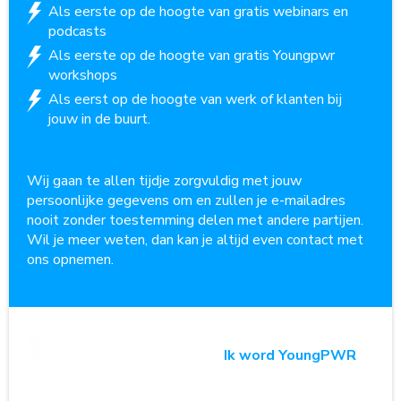
Als eerste op de hoogte van gratis webinars en
podcasts
Als eerste op de hoogte van gratis Youngpwr
workshops
Als eerst op de hoogte van werk of klanten bij
jouw in de buurt.
Wij gaan te allen tijdje zorgvuldig met jouw
persoonlijke gegevens om en zullen je e-mailadres
nooit zonder toestemming delen met andere partijen.
Wil je meer weten, dan kan je altijd even contact met
ons opnemen.
Ik word YoungPWR